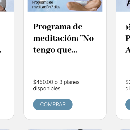
Programa de

meditación: "No
P
er
tengo que
A
ganarme el
D
Amor"
$450.00 o 3 planes
$
disponibles
d
COMPRAR