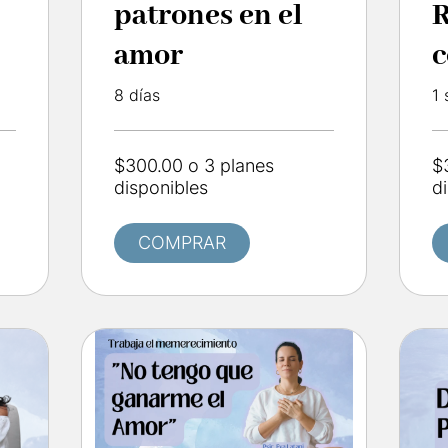
patrones en el
amor
c
n
8 días
1
i
$300.00 o 3 planes
$
disponibles
d
COMPRAR