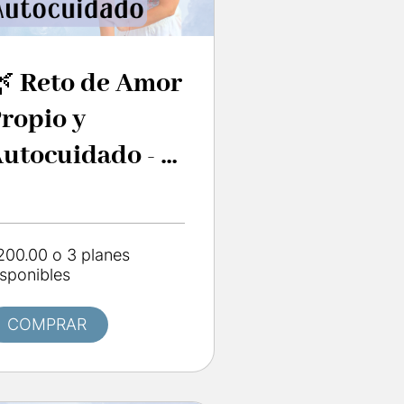
 Reto de Amor
ropio y
utocuidado - 8
ías 💖✨
200.00 o 3 planes
isponibles
COMPRAR