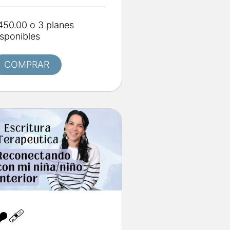
450.00 o 3 planes
isponibles
COMPRAR
️‍🩹