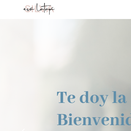
Te doy la
Bienveni