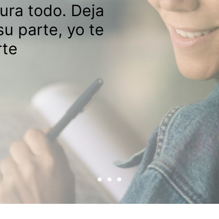
cura todo. Deja
su parte, yo te
rte