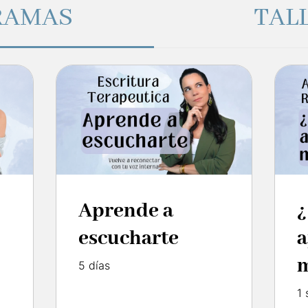
RAMAS
TAL
Aprende a
¿
escucharte
a
m
5 días
1