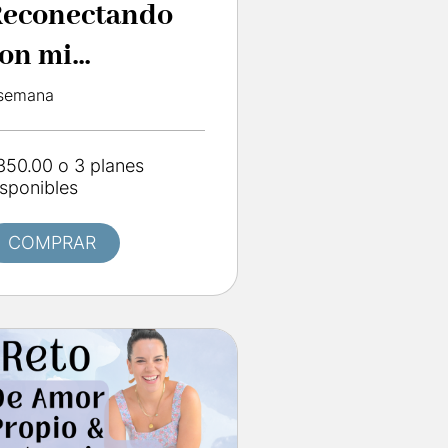
Reconectando
on mi
iña/niño
 semana
nterior 💖
350.00 o 3 planes
isponibles
COMPRAR